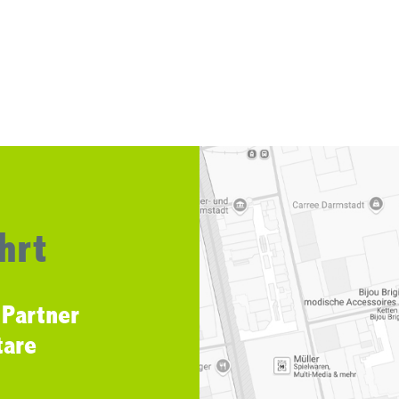
hrt
 Partner
tare