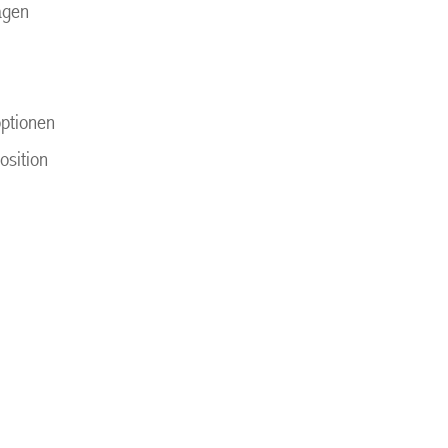
ägen
optionen
osition