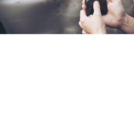
Verkehrsordnungswidrigk
(Bußgeldsachen)
Wir vertreten Sie gegenüber Polizei, Bußgeldbehörde
und Gericht in allen
ordnungswidrigkeitenrechtlichen
Angelegenheiten des Straßenverkehrs
, auch