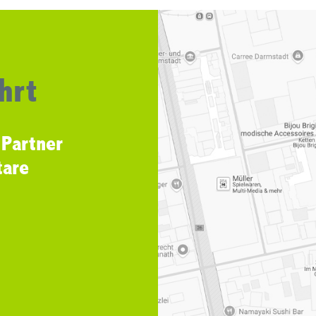
hrt
 Partner
tare